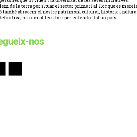
 persones que hi viuen i la diversitat de les seves iniciatives.
lem de la terra per situar el sector primari al lloc que es merei
ò també abracem el nostre patrimoni cultural, històric i natural
definitiva, mirem al territori per entendre tot un país.
egueix-nos