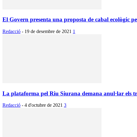
El Govern presenta una proposta de cabal ecològic per 
Redacció
-
19 de desembre de 2021
1
La plataforma pel Riu Siurana demana anul·lar els t
Redacció
-
4 d'octubre de 2021
3