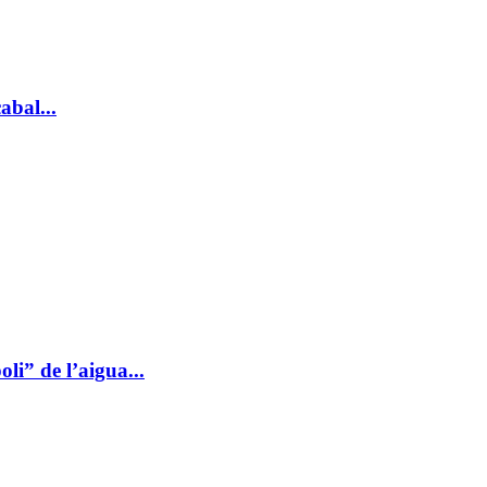
abal...
li” de l’aigua...