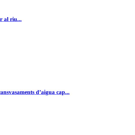
al riu...
ransvasaments d’aigua cap...