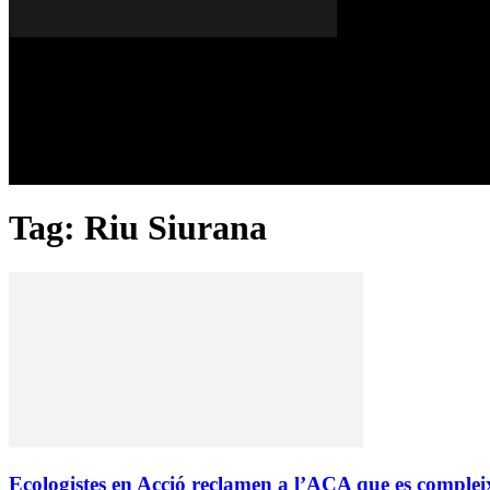
Dissabte, 08 de agost del 2026
A FONS
OPINIONS
Tag: Riu Siurana
Ecologistes en Acció reclamen a l’ACA que es compleixi