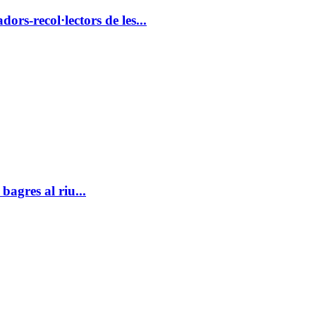
rs-recol·lectors de les...
agres al riu...