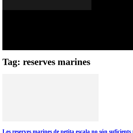
Dissabte, 08 de agost del 2026
A FONS
OPINIONS
Tag: reserves marines
Les reserves marines de petita escala no són suficients 