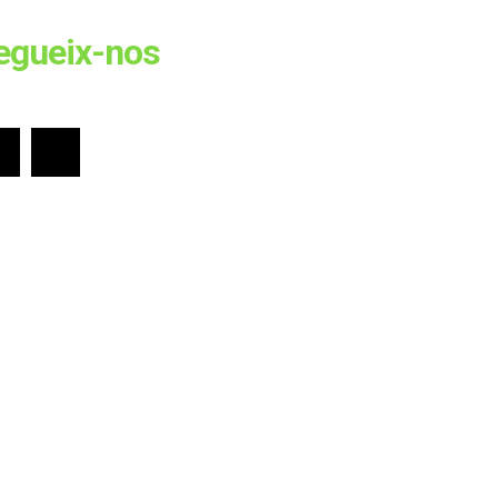
egueix-nos