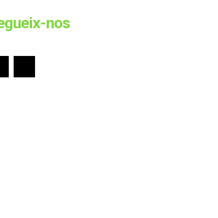
egueix-nos