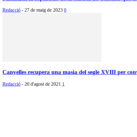
Redacció
-
27 de maig de 2023
0
Canyelles recupera una masia del segle XVIII per conve
Redacció
-
20 d'agost de 2021
1