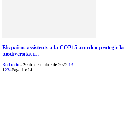
Els països assistents a la COP15 acorden protegir la
biodiversitat i...
Redacció
-
20 de desembre de 2022
13
1
2
3
4
Page 1 of 4