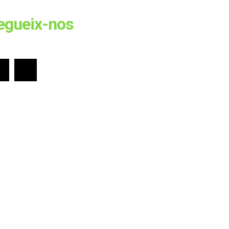
egueix-nos