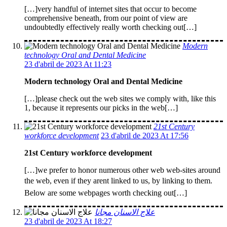
[…]very handful of internet sites that occur to become
comprehensive beneath, from our point of view are
undoubtedly effectively really worth checking out[…]
Modern
technology Oral and Dental Medicine
23 d'abril de 2023 At 11:23
Modern technology Oral and Dental Medicine
[…]please check out the web sites we comply with, like this
1, because it represents our picks in the web[…]
21st Century
workforce development
23 d'abril de 2023 At 17:56
21st Century workforce development
[…]we prefer to honor numerous other web web-sites around
the web, even if they arent linked to us, by linking to them.
Below are some webpages worth checking out[…]
علاج الاسنان مجانا
23 d'abril de 2023 At 18:27