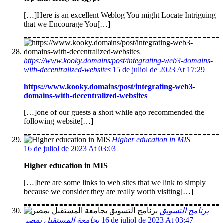
[…]Here is an excellent Weblog You might Locate Intriguing
that we Encourage You[…]
https://www.kooky.domains/post/integrating-web3-domains-
with-decentralized-websites
15 de juliol de 2023 At 17:29
https://www.kooky.domains/post/integrating-web3-
domains-with-decentralized-websites
[…]one of our guests a short while ago recommended the
following website[…]
Higher education in MIS
16 de juliol de 2023 At 03:03
Higher education in MIS
[…]here are some links to web sites that we link to simply
because we consider they are really worth visiting[…]
برنامج التسويق
بجامعة المستقبل بمصر
16 de juliol de 2023 At 03:47