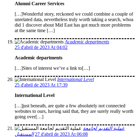
Alumni Career Services
[…]Wonderful story, reckoned we could combine a couple of
unrelated data, nevertheless truly worth taking a search, whoa
did 1 discover about Mid East has got much more problerms
at the same time […]
Academic departments
25 d'abril de 2023 At 04:02
Academic departments
[…]Sites of interest we’ve a link to[…]
International Level
25 d'abril de 2023 At 17:39
International Level
[…]just beneath, are quite a few absolutely not connected
websites to ours, having said that, they are surely really worth
going over[…]
عملية التقديم لجامعة
المستقبل
27 d'abril de 2023 At 06:08