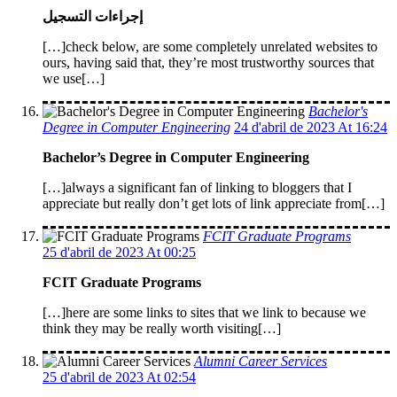
إجراءات التسجيل
[…]check below, are some completely unrelated websites to
ours, having said that, they’re most trustworthy sources that
we use[…]
Bachelor's
Degree in Computer Engineering
24 d'abril de 2023 At 16:24
Bachelor’s Degree in Computer Engineering
[…]always a significant fan of linking to bloggers that I
appreciate but really don’t get lots of link appreciate from[…]
FCIT Graduate Programs
25 d'abril de 2023 At 00:25
FCIT Graduate Programs
[…]here are some links to sites that we link to because we
think they may be really worth visiting[…]
Alumni Career Services
25 d'abril de 2023 At 02:54