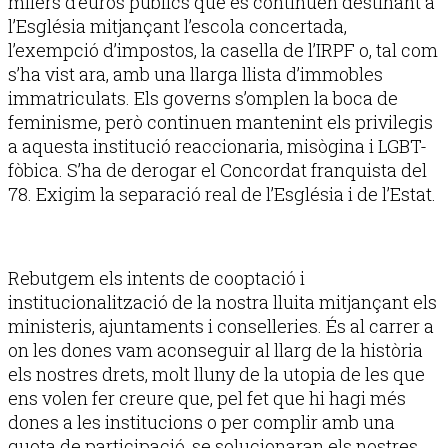
milers d’euros públics que es continuen destinant a
l’Església mitjançant l’escola concertada,
l’exempció d’impostos, la casella de l’IRPF o, tal com
s’ha vist ara, amb una llarga llista d’immobles
immatriculats. Els governs s’omplen la boca de
feminisme, però continuen mantenint els privilegis
a aquesta institució reaccionaria, misògina i LGBT-
fòbica. S’ha de derogar el Concordat franquista del
78. Exigim la separació real de l’Església i de l’Estat.
Rebutgem els intents de cooptació i
institucionalització de la nostra lluita mitjançant els
ministeris, ajuntaments i conselleries. És al carrer a
on les dones vam aconseguir al llarg de la història
els nostres drets, molt lluny de la utopia de les que
ens volen fer creure que, pel fet que hi hagi més
dones a les institucions o per complir amb una
quota de participació, se solucionaran els nostres