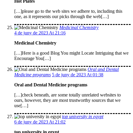
Hot Plates
[…]please go to the web sites we adhere to, including this
one, as it represents our picks through the web[…]
Medicinal Chemistry
4 de juny de 2023 At 21:16
Medicinal Chemistry
[…]Here is a good Blog You might Locate Intriguing that we
Encourage You[…]
Oral and Dental
Medicine programs
5 de juny de 2023 At 01:38
Oral and Dental Medicine programs
[…]check beneath, are some totally unrelated websites to
ours, however, they are most trustworthy sources that we
use[…]
top university in egypt
6 de juny de 2023 At 21:02
top university in egypt