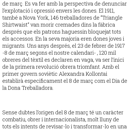
de març. Es va fer amb la perspectiva de denunciar
l’explotació i opressió envers les dones. El 1911,
també a Nova York, 146 treballadores de “Triangle
Shirtwaist” van morir cremades dins la fàbrica
després que els patrons haguessin bloquejat tots
els accessos. En la seva majoria eren dones joves i
migrants. Uns anys després, el 23 de febrer de 1917
-8 de març segons el nostre calendari- , 120 mil
obreres del tèxtil es declaren en vaga, va ser l’inici
de la primera revolució obrera triomfant. Amb el
primer govern soviètic Alexandra Kollontai
establirà especificament el 8 de març com el Dia de
la Dona Treballadora.
Sense dubtes l’origen del 8 de març té un caràcter
combatiu, obrer i internacionalista, molt lluny de
tots els intents de revisar-lo i transformar-lo en una