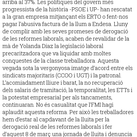
arriba al 37%. Les polítiques del govern més
progressista de la història -PSOE i UP- han rescatat
a la gran empresa mitjançant els ERTO o fent-nos
pagar l’abusiva factura de la llum a Endesa. Lluny
de complir amb les seves promeses de derogació
de les reformes laborals, acaben de revalidar de la
mà de Yolanda Díaz la legislació laboral
precaritzadora que va liquidar amb moltes
conquestes de la classe treballadora. Aquesta
vegada sota la vergonyosa imatge d’acord entre els
sindicats majoritaris (CCOO i UGT) i la patronal.
L’acomiadament lliure i barat, la no recuperació
dels salaris de tramitació, la temporalitat, les ETTs i
la potestat empresarial per als tancaments,
continuaran. No és casualitat que l’FMI hagi
aplaudit aquesta reforma. Per això les treballadores
hem d’estar al capdavant de la lluita per la
derogació real de les reformes laborals i fer
d’aquest 8 de març una jornada de lluita i denuncia