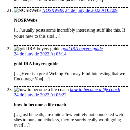
NOSRWebs
24 de juny de 2022 At 02:09
NOSRWebs
[…]usually posts some incredibly interesting stuff like this. If
youre new to this site[…]
gold IRA buyers guide
24 de juny de 2022 At 05:14
gold IRA buyers guide
[…]Here is a great Weblog You may Find Interesting that we
Encourage You[…]
how to become a life coach
24 de juny de 2022 At 05:22
how to become a life coach
[…]just beneath, are quite a few entirely not connected web-
sites to ours, nonetheless, they’re surely really worth going
over[…]