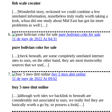
fish scale cocaine
[…]Wonderful story, reckoned we could combine a few
unrelated information, nonetheless truly really worth taking a
look, whoa did one study about Mid East has got far more
problerms as well […]
pure bolivian coke for sale
11 de juny de 2022 At 04:31
pure bolivian coke for sale
[…]check beneath, are some completely unrelated internet
sites to ours, on the other hand, they are most trustworthy
sources that we use[…]
buy 5 meo dmt online
11 de juny de 2022 At 09:02
buy 5 meo dmt online
[…]although web sites we backlink to beneath are
considerably not associated to ours, we really feel they are
basically worth a go by, so possess a look[…]