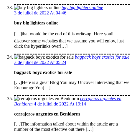
buy big lighters online
3 de juliol de 2022 At 04:46
buy big lighters online
[…]that would be the end of this write-up. Here youll
discover some websites that we assume you will enjoy, just
click the hyperlinks over[…]
bagpack boyz exotics for sale
3 de juliol de 2022 At 05:24
bagpack boyz exotics for sale
[…]Here is a great Blog You may Uncover Interesting that we
Encourage You[…]
cerrajeros urgentes en
Benidorm
4 de juliol de 2022 At 19:14
cerrajeros urgentes en Benidorm
[…]The information talked about within the article are a
number of the most effective out there […]