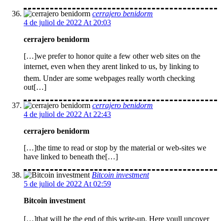
cerrajero benidorm
4 de juliol de 2022 At 20:03
cerrajero benidorm
[…]we prefer to honor quite a few other web sites on the
internet, even when they arent linked to us, by linking to
them. Under are some webpages really worth checking
out[…]
cerrajero benidorm
4 de juliol de 2022 At 22:43
cerrajero benidorm
[…]the time to read or stop by the material or web-sites we
have linked to beneath the[…]
Bitcoin investment
5 de juliol de 2022 At 02:59
Bitcoin investment
[…]that will be the end of this write-up. Here youll uncover