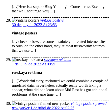
[…]Here is a superb Blog You might Come across Exciting
that we Encourage You[…]
vintage posters
30 de juny de 2022 At 23:53
vintage posters
[…]check below, are some absolutely unrelated internet sites
to ours, on the other hand, they’re most trustworthy sources
that we use[…]
russkaya reklama
1 de juliol de 2022 At 00:21
russkaya reklama
[…]Wonderful story, reckoned we could combine a couple of
unrelated data, nevertheless actually really worth taking a
appear, whoa did one learn about Mid East has got additional
problerms at the same time […]
vintage posters framed
new yorker
1 de juliol de 2022 At 02:25