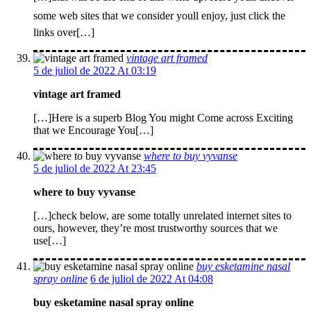
some web sites that we consider youll enjoy, just click the
links over[…]
vintage art framed
5 de juliol de 2022 At 03:19
vintage art framed
[…]Here is a superb Blog You might Come across Exciting
that we Encourage You[…]
where to buy vyvanse
5 de juliol de 2022 At 23:45
where to buy vyvanse
[…]check below, are some totally unrelated internet sites to
ours, however, they’re most trustworthy sources that we
use[…]
buy esketamine nasal
spray online
6 de juliol de 2022 At 04:08
buy esketamine nasal spray online