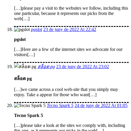
[…]please pay a visit to the websites we follow, including this
one particular, because it represents our picks from the
web[…]
pgslot
23 de juny de 2022 At 22:42
pgslot
[…]Here are a few of the internet sites we advocate for our
visitors[…]
สล็อต pg
23 de juny de 2022 At 23:02
สล็อต pg
[…]we came across a cool web-site that you simply may
enjoy. Take a appear for those who want[…]
Tecno Spark 5
24 de juny de 2022 At 01:05
Tecno Spark 5
[…]please take a look at the sites we comply with, including
this one, as it represents our picks in the web[…]