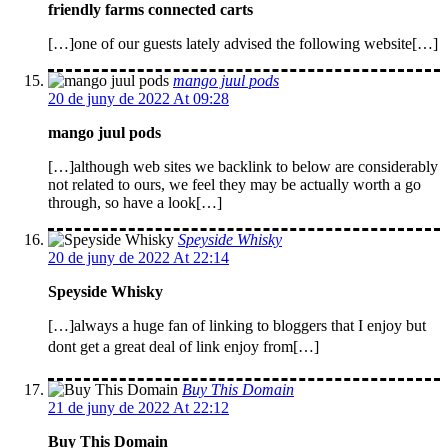
friendly farms connected carts
[…]one of our guests lately advised the following website[…]
mango juul pods
20 de juny de 2022 At 09:28
mango juul pods
[…]although web sites we backlink to below are considerably
not related to ours, we feel they may be actually worth a go
through, so have a look[…]
Speyside Whisky
20 de juny de 2022 At 22:14
Speyside Whisky
[…]always a huge fan of linking to bloggers that I enjoy but
dont get a great deal of link enjoy from[…]
Buy This Domain
21 de juny de 2022 At 22:12
Buy This Domain