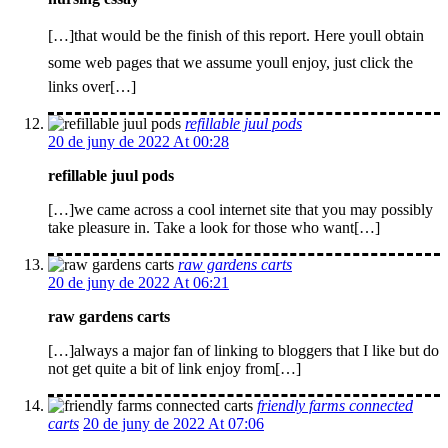
[…]that would be the finish of this report. Here youll obtain
some web pages that we assume youll enjoy, just click the
links over[…]
refillable juul pods
20 de juny de 2022 At 00:28
refillable juul pods
[…]we came across a cool internet site that you may possibly
take pleasure in. Take a look for those who want[…]
raw gardens carts
20 de juny de 2022 At 06:21
raw gardens carts
[…]always a major fan of linking to bloggers that I like but do
not get quite a bit of link enjoy from[…]
friendly farms connected
carts
20 de juny de 2022 At 07:06